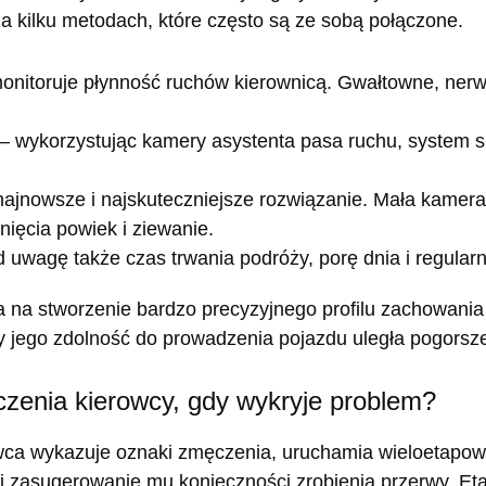
a kilku metodach, które często są ze sobą połączone.
nitoruje płynność ruchów kierownicą. Gwałtowne, nerwo
– wykorzystując kamery asystenta pasa ruchu, system 
najnowsze i najskuteczniejsze rozwiązanie. Mała kamera 
ięcia powiek i ziewanie.
d uwagę także czas trwania podróży, porę dnia i regula
 na stworzenie bardzo precyzyjnego profilu zachowania 
jego zdolność do prowadzenia pojazdu uległa pogorsze
zenia kierowcy, gdy wykryje problem?
owca wykazuje oznaki zmęczenia, uruchamia wieloetapow
 zasugerowanie mu konieczności zrobienia przerwy. Eta