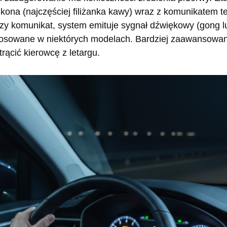
 ikona (najczęściej filiżanka kawy) wraz z komunikatem t
zy komunikat, system emituje sygnał dźwiękowy (gong lu
stosowane w niektórych modelach. Bardziej zaawansow
trącić kierowcę z letargu.