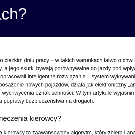
ach?
 ciężkim dniu pracy – w takich warunkach łatwo o chwil
y, a jego skutki bywają porównywalne do jazdy pod wpł
pracowali inteligentne rozwiązanie – system wykrywani
sażenie nowych pojazdów, działa jak elektroniczny „ani
wychwycenia oznak senności. W tym artykule wyjaśnimy, 
dla poprawy bezpieczeństwa na drogach.
męczenia kierowcy?
ierowcy to zaawansowany algorytm, który zbiera i anal