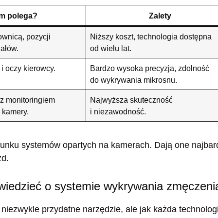
m polega?
Zalety
ownicą, pozycji
Niższy koszt, technologia dostępna
dałów.
od wielu lat.
i oczy kierowcy.
Bardzo wysoka precyzja, zdolność
do wykrywania mikrosnu.
 z monitoringiem
Najwyższa skuteczność
 kamery.
i niezawodność.
erunku systemów opartych na kamerach. Dają one najbard
zd.
o wiedzieć o systemie wykrywania zmęczeni
iezwykle przydatne narzędzie, ale jak każda technologia