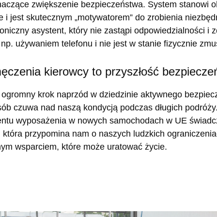
naczące zwiększenie bezpieczeństwa. System stanowi ob
je i jest skutecznym „motywatorem” do zrobienia niezbę
troniczny asystent, który nie zastąpi odpowiedzialności 
. używaniem telefonu i nie jest w stanie fizycznie zmu
czenia kierowcy to przyszłość bezpiecze
ogromny krok naprzód w dziedzinie aktywnego bezpiecze
posób czuwa nad naszą kondycją podczas długich podróż
entu wyposażenia w nowych samochodach w UE świadczy
która przypomina nam o naszych ludzkich ograniczeniac
nym wsparciem, które może uratować życie.