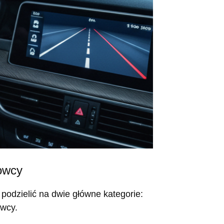
owcy
odzielić na dwie główne kategorie:
owcy.