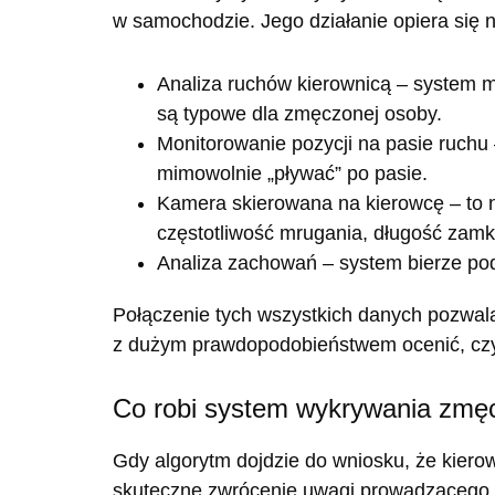
w samochodzie. Jego działanie opiera się n
Analiza ruchów kierownicą
– system mo
są typowe dla zmęczonej osoby.
Monitorowanie pozycji na pasie ruchu
mimowolnie „pływać” po pasie.
Kamera skierowana na kierowcę
– to 
częstotliwość mrugania, długość zamkn
Analiza zachowań
– system bierze po
Połączenie tych wszystkich danych pozwala
z dużym prawdopodobieństwem ocenić, czy 
Co robi system wykrywania zmęc
Gdy algorytm dojdzie do wniosku, że kier
skuteczne zwrócenie uwagi prowadzącego i