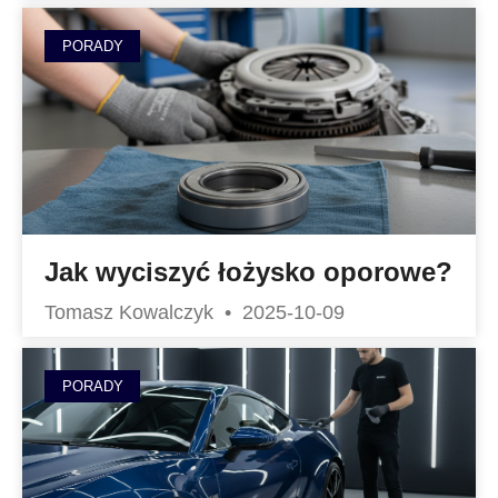
PORADY
Jak wyciszyć łożysko oporowe?
Tomasz Kowalczyk
2025-10-09
PORADY