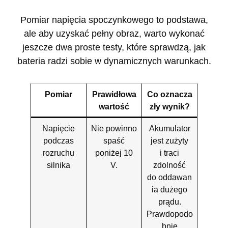
Pomiar napięcia spoczynkowego to podstawa,
ale aby uzyskać pełny obraz, warto wykonać
jeszcze dwa proste testy, które sprawdzą, jak
bateria radzi sobie w dynamicznych warunkach.
Pomiar
Prawidłowa
Co oznacza
wartość
zły wynik?
Napięcie
Nie powinno
Akumulator
podczas
spaść
jest zużyty
rozruchu
poniżej 10
i traci
silnika
V.
zdolność
do oddawan
ia dużego
prądu.
Prawdopodo
bnie