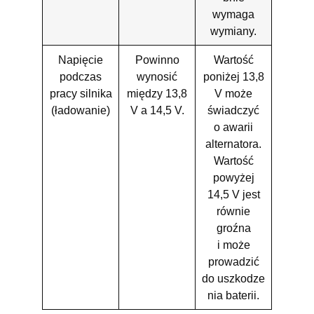
wymaga
wymiany.
Napięcie
Powinno
Wartość
podczas
wynosić
poniżej 13,8
pracy silnika
między 13,8
V może
(ładowanie)
V a 14,5 V.
świadczyć
o awarii
alternatora.
Wartość
powyżej
14,5 V jest
równie
groźna
i może
prowadzić
do uszkodze
nia baterii.