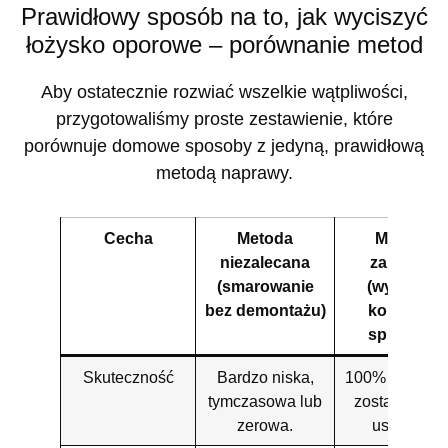
Prawidłowy sposób na to, jak wyciszyć
łożysko oporowe – porównanie metod
Aby ostatecznie rozwiać wszelkie wątpliwości,
przygotowaliśmy proste zestawienie, które
porównuje domowe sposoby z jedyną, prawidłową
metodą naprawy.
Cecha
Metoda
Metoda
niezalecana
zalecana
(smarowanie
(wymiana
bez demontażu)
kompletu
sprzęgła)
Skuteczność
Bardzo niska,
100% – probl
tymczasowa lub
zostaje trwal
zerowa.
usunięty.