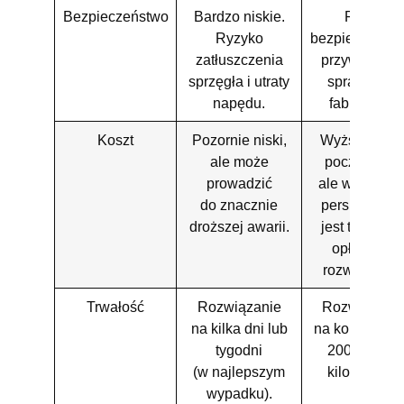
Bezpieczeństwo
Bardzo niskie.
Pełne
Ryzyko
bezpieczeństw
zatłuszczenia
przywróceni
sprzęgła i utraty
sprawności
napędu.
fabrycznej.
Koszt
Pozornie niski,
Wyższy kosz
ale może
początkowy,
prowadzić
ale w dłuższe
do znacznie
perspektywi
droższej awarii.
jest to jedyn
opłacalne
rozwiązanie.
Trwałość
Rozwiązanie
Rozwiązani
na kilka dni lub
na kolejne 10
tygodni
200 tysięcy
(w najlepszym
kilometrów.
wypadku).